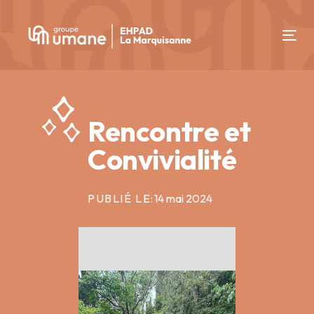
Skip
Skip
links
to
Tog
content
nav
Rencontre et
Convivialité
PUBLIÉ LE:
14 mai 2024