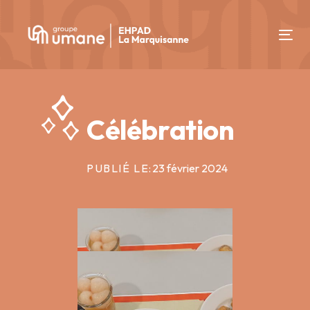
Skip
Skip
links
to
Tog
content
nav
Célébration
PUBLIÉ LE:
23 février 2024